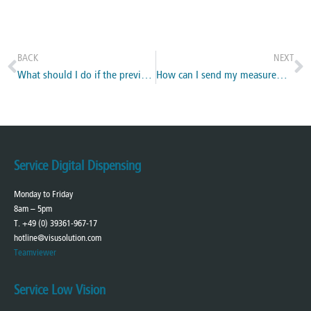
BACK
NEXT
What should I do if the previous customer is displayed on the images?
How can I send my measurement data by e-mail?
Service Digital Dispensing
Monday to Friday
8am – 5pm
T. +49 (0) 39361-967-17
hotline@visusolution.com
Teamviewer
Service Low Vision