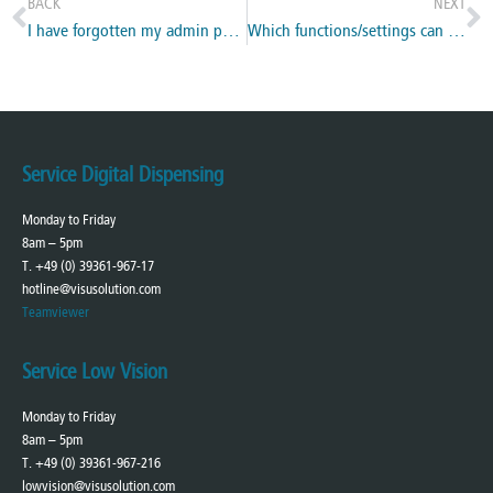
BACK
NEXT
I have forgotten my admin password – what to do?
Which functions/settings can I reset to factory settings?
Service Digital Dispensing
Monday to Friday
8am – 5pm
T. +49 (0) 39361-967-17
hotline@visusolution.com
Teamviewer
Service Low Vision
Monday to Friday
8am – 5pm
T. +49 (0) 39361-967-216
lowvision@visusolution.com