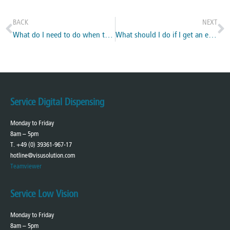
BACK
NEXT
What do I need to do when the images differs in brightness?
What should I do if I get an error message when sending data to Hoya (data export)?
Service Digital Dispensing
Monday to Friday
8am – 5pm
T. +49 (0) 39361-967-17
hotline@visusolution.com
Teamviewer
Service Low Vision
Monday to Friday
8am – 5pm