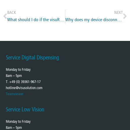
BACK
NEXT
What should I do if the visuReal Master on my iPad does not accept the entered password for establishing a connection?
Why does my device disconnect from visuReal Master so often?
Service Digital Dispensing
Monday to Friday
8am – 5pm
T. +49 (0) 39361-967-17
hotline@visusolution.com
Teamviewer
Service Low Vision
Monday to Friday
8am – 5pm