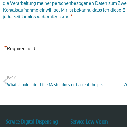
die Verarbeitung meiner personenbezogenen Daten zum Zwe
Kontaktaufnahme einwillige. Mir ist bekannt, dass ich diese E
*
jederzeit formlos widerrufen kann.
*
Required field
BACK
What should I do if the Master does not accept the password entered on my iPad for establishing the connection?
W
Service Digital Dispensing
Service Low Vision