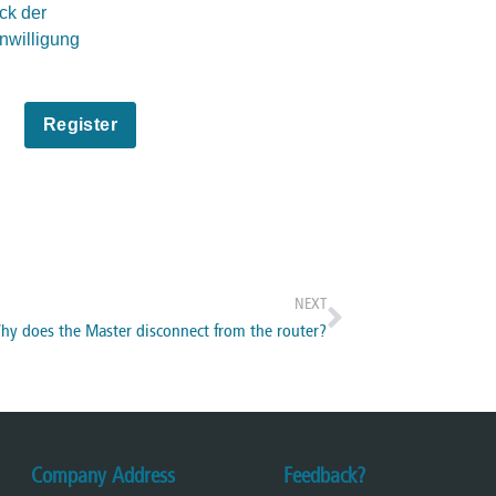
ck der
inwilligung
NEXT
hy does the Master disconnect from the router?
Company Address
Feedback?