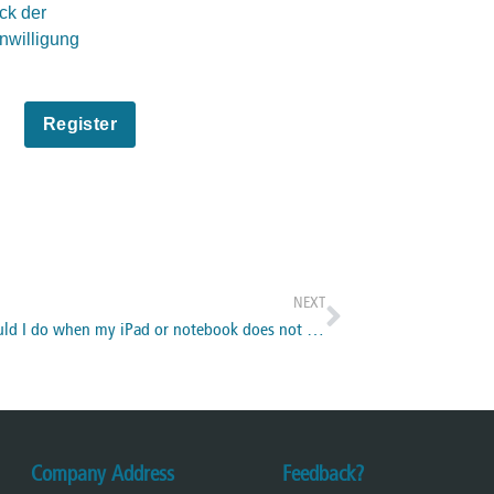
ck der
inwilligung
NEXT
What should I do when my iPad or notebook does not connect to the Master?
Company Address
Feedback?