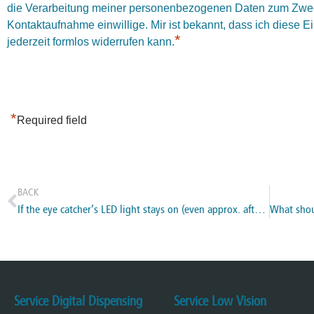
die Verarbeitung meiner personenbezogenen Daten zum Zwe
Kontaktaufnahme einwillige. Mir ist bekannt, dass ich diese E
*
jederzeit formlos widerrufen kann.
*
Required field
BACK
If the eye catcher’s LED light stays on (even approx. after 2-3 minutes), what do I need to do?
Service Digital Dispensing
Service Low Vision