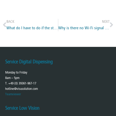
BACK
NEXT
What do I have to do if the start page is not accessible?
Why is there no Wi-Fi signal from the Master after I have switched it on?
Service Digital Dispensing
Monday to Friday
8am – 5pm
T. +49 (0) 39361-967-17
hotline@visusolution.com
Teamviewer
Service Low Vision