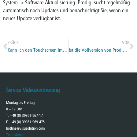
System -> Software-Aktualisierung. Prodigi sucht regelmäßig
automatisch nach Updates und benachrichtigt Sie, wenn ein
neues Update verfügbar ist.
ZRÜCK
VOR
Kann ich den Touchscreen im Livemodus verwenden?
Ist die Vollversion von Prodigi auf dem Reveal 16i installiert?
Service Videozentrierung
Montag bis Freitag
8 – 17 Uhr
T. +49 (0) 39361-967-17
F. +49 (0) 39361-969-475
hotline@visusolution.com
Teamviewer