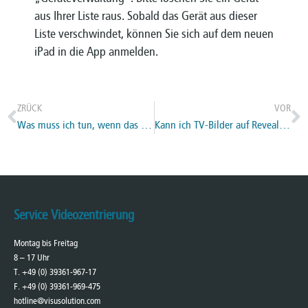
aus Ihrer Liste raus. Sobald das Gerät aus dieser
Liste verschwindet, können Sie sich auf dem neuen
iPad in die App anmelden.
ZRÜCK
VOR
Was muss ich tun, wenn das System eine Netzwerkfehlermeldung anzeigt?
Kann ich TV-Bilder auf Reveal16i umschalten und über Reveal16i ansehen und umgekehrt?
Service Videozentrierung
Montag bis Freitag
8 – 17 Uhr
T. +49 (0) 39361-967-17
F. +49 (0) 39361-969-475
hotline@visusolution.com