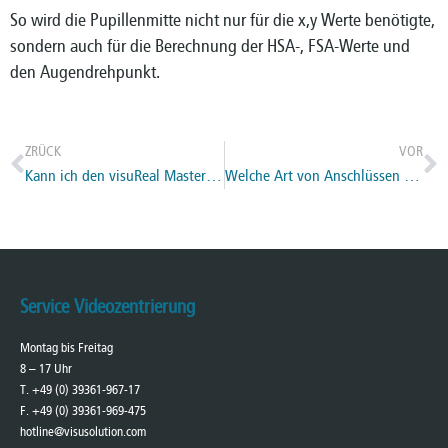
So wird die Pupillenmitte nicht nur für die x,y Werte benötigte,
sondern auch für die Berechnung der HSA-, FSA-Werte und
den Augendrehpunkt.
ZRÜCK
VOR
Kann ich den visuReal Master auf mehreren Endgeräten gleichzeitig bedienen?
Welche Art von Anschlüssen hat der visuReal Master?
Service Videozentrierung
Montag bis Freitag
8 – 17 Uhr
T. +49 (0) 39361-967-17
F. +49 (0) 39361-969-475
hotline@visusolution.com