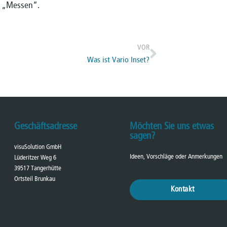
uf „Messen“.
VOR
Was ist Vario Inset?
Geschäftsadresse
Möchten Sie uns etwas
sagen?
visuSolution GmbH
Ideen, Vorschläge oder Anmerkungen
Lüderitzer Weg 6
39517 Tangerhütte
Ortsteil Brunkau
Kontakt