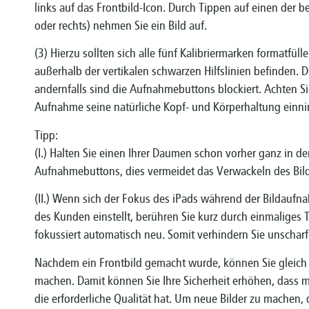
links auf das Frontbild-Icon. Durch Tippen auf einen der
oder rechts) nehmen Sie ein Bild auf.
(3) Hierzu sollten sich alle fünf Kalibriermarken formatfü
außerhalb der vertikalen schwarzen Hilfslinien befinden. D
andernfalls sind die Aufnahmebuttons blockiert. Achten S
Aufnahme seine natürliche Kopf- und Körperhaltung einn
Tipp:
(I.) Halten Sie einen Ihrer Daumen schon vorher ganz in d
Aufnahmebuttons, dies vermeidet das Verwackeln des Bi
(II.) Wenn sich der Fokus des iPads während der Bildaufn
des Kunden einstellt, berühren Sie kurz durch einmaliges
fokussiert automatisch neu. Somit verhindern Sie unscha
Nachdem ein Frontbild gemacht wurde, können Sie gleich
machen. Damit können Sie Ihre Sicherheit erhöhen, dass 
die erforderliche Qualität hat. Um neue Bilder zu machen, 