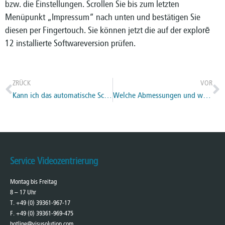
bzw. die Einstellungen. Scrollen Sie bis zum letzten
Menüpunkt „Impressum“ nach unten und bestätigen Sie
diesen per Fingertouch. Sie können jetzt die auf der explorē
12 installierte Softwareversion prüfen.
ZRÜCK
VOR
Kann ich das automatische Schließen von Messungen ein/aus Schalten?
Welche Abmessungen und welches Gewicht hat die explorē 12 allein und mit Leseständer?
Service Videozentrierung
Montag bis Freitag
8 – 17 Uhr
T. +49 (0) 39361-967-17
F. +49 (0) 39361-969-475
hotline@visusolution.com