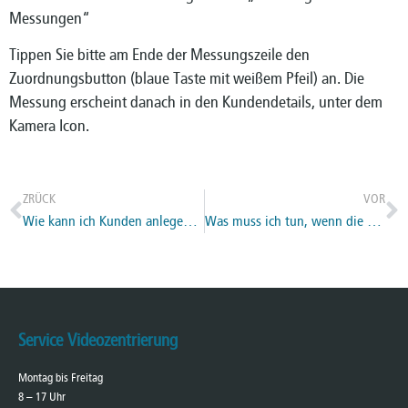
Messungen“
Tippen Sie bitte am Ende der Messungszeile den
Zuordnungsbutton (blaue Taste mit weißem Pfeil) an. Die
Messung erscheint danach in den Kundendetails, unter dem
Kamera Icon.
ZRÜCK
VOR
Wie kann ich Kunden anlegen/löschen?
Was muss ich tun, wenn die Bestätigungs- E-Mail bei der Registrierung nicht angekommen ist?
Service Videozentrierung
Montag bis Freitag
8 – 17 Uhr