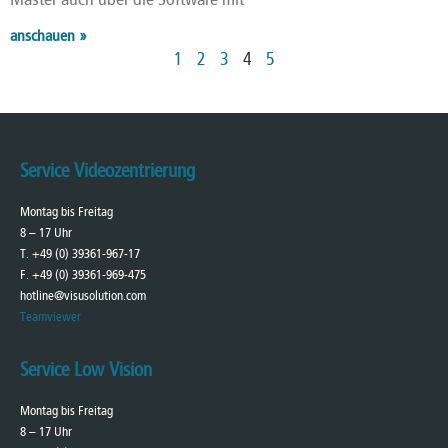
Master auch über die Software mit
anschauen »
1
2
3
4
5
Service Videozentrierung
Montag bis Freitag
8 – 17 Uhr
T. +49 (0) 39361-967-17
F. +49 (0) 39361-969-475
hotline@visusolution.com
Teamviewer
Service Low Vision
Montag bis Freitag
8 – 17 Uhr